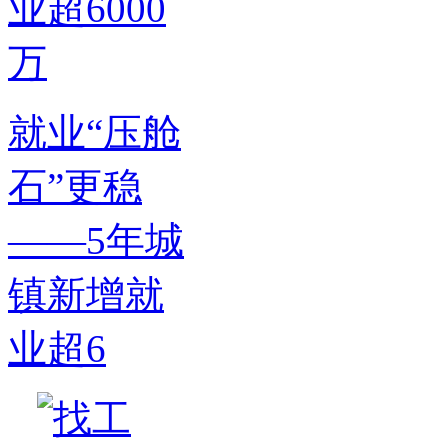
就业“压舱
石”更稳
——5年城
镇新增就
业超6