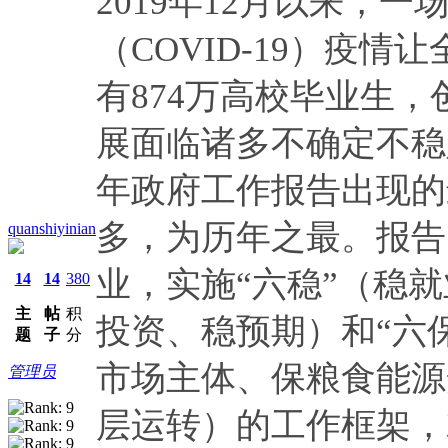
2019年12月以来，
（COVID-19）疫情
有874万高校毕业生
展面临诸多不确定不稳
年政府工作报告出现的
多，为历年之最。报告
quanshiyinian
业，实施“六稳”（稳
14
14
380
主
帖
积
投资、稳预期）和“六
题
子
分
市场主体、保粮食能源
管理员
层运转）的工作框架，